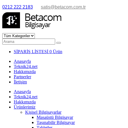
0212 222 2183
satis@betacom.com.tr
SİPARİŞ LİSTESİ
0 Ürün
Anasayfa
Teknik24.net
Hakkımızda
Partnerler
İletişim
Anasayfa
Teknik24.net
Hakkımızda
Ürünlerimiz
Kişisel Bilgisayarlar
Masaüstü Bilgisayar
Taşınabilir Bilgisayar
Tabletler