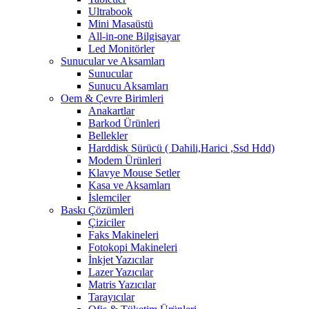
Ultrabook
Mini Masaüstü
All-in-one Bilgisayar
Led Monitörler
Sunucular ve Aksamları
Sunucular
Sunucu Aksamları
Oem & Çevre Birimleri
Anakartlar
Barkod Ürünleri
Bellekler
Harddisk Sürücü ( Dahili,Harici ,Ssd Hdd)
Modem Ürünleri
Klavye Mouse Setler
Kasa ve Aksamları
İslemciler
Baskı Çözümleri
Çiziciler
Faks Makineleri
Fotokopi Makineleri
İnkjet Yazıcılar
Lazer Yazıcılar
Matris Yazıcılar
Tarayıcılar