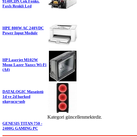
9140CDN Çok Fonks.
Faxlı Renkli Led
HPE 800W AC 240VDC
Power Input Module
HP Laserjet M102W
Mono Lazer Yazıcı Wi-Fi
(A4)
DATALOGIC Masaüstü
1d ve 2d barkod
okuyucu+usb
Kategori güncellenmektedir.
GENESIS TITAN 750 -
2400G GAMING PC