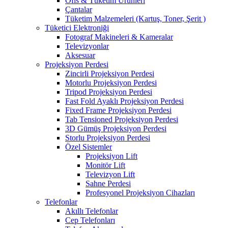
Ofis & Tüketim Ürünleri
Çantalar
Tüketim Malzemeleri (Kartuş, Toner, Şerit )
Tüketici Elektroniği
Fotograf Makineleri & Kameralar
Televizyonlar
Aksesuar
Projeksiyon Perdesi
Zincirli Projeksiyon Perdesi
Motorlu Projeksiyon Perdesi
Tripod Projeksiyon Perdesi
Fast Fold Ayaklı Projeksiyon Perdesi
Fixed Frame Projeksiyon Perdesi
Tab Tensioned Projeksiyon Perdesi
3D Gümüş Projeksiyon Perdesi
Storlu Projeksiyon Perdesi
Özel Sistemler
Projeksiyon Lift
Monitör Lift
Televizyon Lift
Sahne Perdesi
Profesyonel Projeksiyon Cihazları
Telefonlar
Akıllı Telefonlar
Cep Telefonları