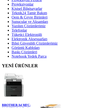
Projeksiyonlar
Kişisel Bilgisayarlar
Teknik24 Tamir Bakım
Oem & Çevre Birimleri
Sunucular ve Aksamları
Yazılım Çözümlerimiz
Telefonlar
Tüketici Elektroniği
Elektronik Aksesuarları
Bilgi Güvenliği Çözümlerimiz
Görüntü Kabloları
Baskı Çözümleri
Notebook Yedek Parça
YENİ ÜRÜNLER
BROTHER A4 MFC-