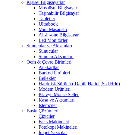
Kişisel Bilgisayarlar
Masaüstü Bilgisayar
Taşınabilir Bilgisayar
Tabletler
Ultrabook
Mini Masaüstü
All-in-one Bilgisayar
Led Monitörler
Sunucular ve Aksamları
Sunucular
Sunucu Aksamları
Oem & Çevre Birimleri
Anakartlar
Barkod Ürünleri
Bellekler
Harddisk Sürücü ( Dahili,Harici ,Ssd Hdd)
Modem Ürünleri
Klavye Mouse Setler
Kasa ve Aksamları
İslemciler
Baskı Çözümleri
Çiziciler
Faks Makineleri
Fotokopi Makineleri
İnkjet Yazıcılar