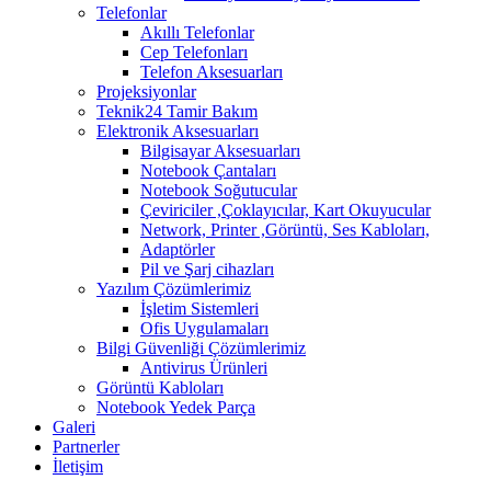
Telefonlar
Akıllı Telefonlar
Cep Telefonları
Telefon Aksesuarları
Projeksiyonlar
Teknik24 Tamir Bakım
Elektronik Aksesuarları
Bilgisayar Aksesuarları
Notebook Çantaları
Notebook Soğutucular
Çeviriciler ,Çoklayıcılar, Kart Okuyucular
Network, Printer ,Görüntü, Ses Kabloları,
Adaptörler
Pil ve Şarj cihazları
Yazılım Çözümlerimiz
İşletim Sistemleri
Ofis Uygulamaları
Bilgi Güvenliği Çözümlerimiz
Antivirus Ürünleri
Görüntü Kabloları
Notebook Yedek Parça
Galeri
Partnerler
İletişim