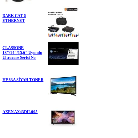
DARK CAT 6
ETHERNET
CLASSONE
13"/14"/15,6" Uyumlu
Ultracase Serisi No
HP 83A SİYAH TONER
AXEN AX43DIL005