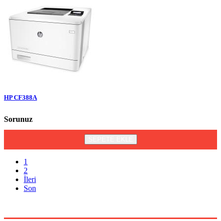
HP CF388A
Sorunuz
SEPETE EKLE
1
2
İleri
Son