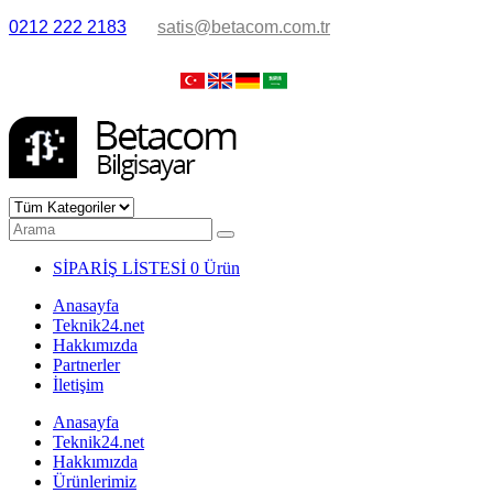
0212 222 2183
satis@betacom.com.tr
SİPARİŞ LİSTESİ
0 Ürün
Anasayfa
Teknik24.net
Hakkımızda
Partnerler
İletişim
Anasayfa
Teknik24.net
Hakkımızda
Ürünlerimiz