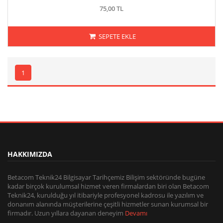
75,00 TL
SEPETE EKLE
1
HAKKIMIZDA
Betacom Teknik24 Bilgisayar Tarihçemiz Bilişim sektöründe bugüne
kadar birçok kurulumsal hizmet veren firmalardan biri olan Betacom
Teknik24, kurulduğu yıl itibariyle profesyonel kadrosu ile yazılım ve
donanım alanında müşterilerine çeşitli hizmetler sunan kurumsal bir
firmadır. Uzun yıllara dayanan deneyim
Devamı