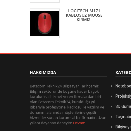
LOGITECH M171
KABLOSUZ MOUSE
KIRMIZI
HAKKIMIZDA
KATEGO
Betacom Teknik24 Bilgisayar Tarihçemiz
Noteboo
Bilişim sektöründe bugüne kadar birçok
kurulumsal hizmet veren firmalardan biri
Projeksi
olan Betacom Teknik24, kurulduğu yıl
3D Gümü
itibariyle profesyonel kadrosu ile yazılım ve
donanım alanında müşterilerine çeşitli
Taşınabil
hizmetler sunan kurumsal bir firmadır. Uzun
yıllara dayanan deneyim
Devamı
Bilgisay