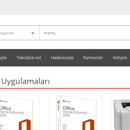
yfa
Teknik24.net
Hakkımızda
Partnerler
İletişim
 Uygulamaları