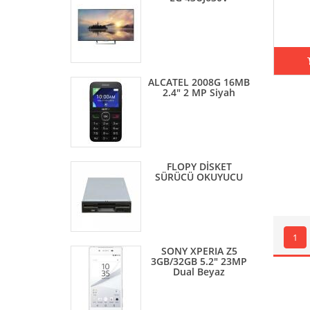
ALCATEL 2008G 16MB
2.4" 2 MP Siyah
FLOPY DİSKET
SÜRÜCÜ OKUYUCU
1
SONY XPERIA Z5
3GB/32GB 5.2" 23MP
Dual Beyaz