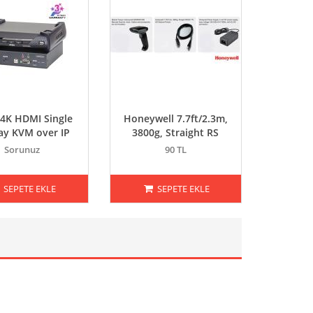
4K HDMI Single
Honeywell 7.7ft/2.3m,
ay KVM over IP
3800g, Straight RS
Sorunuz
90 TL
SEPETE EKLE
SEPETE EKLE