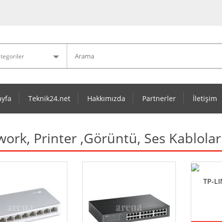
yfa
Teknik24.net
Hakkımızda
Partnerler
İletişim
ork, Printer ,Görüntü, Ses Kabloları
TP-L