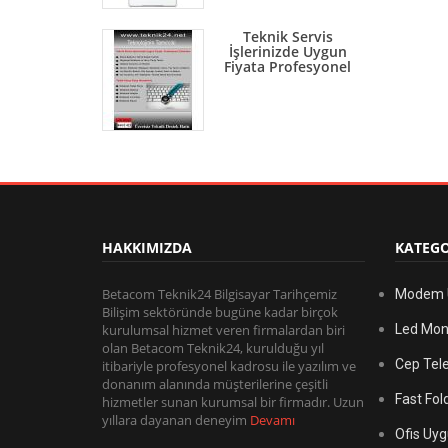
Teknik Servis
İşlerinizde Uygun
Fiyata Profesyonel
HAKKIMIZDA
KATEGO
Betacom Teknik24 Bilgisayar Tarihçemiz
Modem Ü
Bilişim sektöründe bugüne kadar birçok
kurulumsal hizmet veren firmalardan biri
Led Moni
olan Betacom Teknik24, kurulduğu yıl
Cep Tele
itibariyle profesyonel kadrosu ile yazılım ve
donanım alanında müşterilerine çeşitli
Fast Fol
hizmetler sunan kurumsal bir firmadır. Uzun
yıllara dayanan deneyim
Devamı
Ofis Uyg