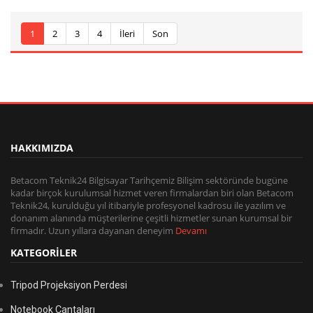
1
2
3
4
İleri
Son
HAKKIMIZDA
Betacom Teknik24 Bilgisayar Tarihçemiz Bilişim sektöründe bugüne
kadar birçok kurulumsal hizmet veren firmalardan biri olan Betacom
Teknik24, kurulduğu yıl itibariyle profesyonel kadrosu ile yazılım ve
donanım alanında müşterilerine çeşitli hizmetler sunan kurumsal bir
firmadır. Uzun yıllara dayanan deneyim
Devamı
KATEGORİLER
Tripod Projeksiyon Perdesi
Notebook Çantaları