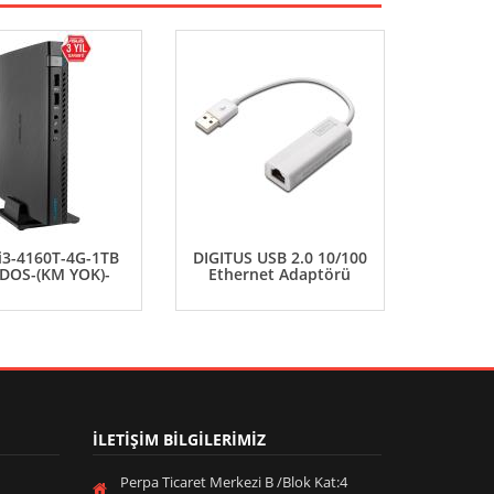
i3-4160T-4G-1TB
DIGITUS USB 2.0 10/100
SAMSU
-DOS-(KM YOK)-
Ethernet Adaptörü
PRO 16G
İLETİŞİM BİLGİLERİMİZ
Perpa Ticaret Merkezi B /Blok Kat:4