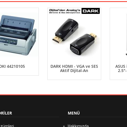
OKI 44210105
DARK HDMI - VGA ve SES
ASUS 
Aktif Dijital-An
2.5"
RİLER
MENÜ
özümleri
Hakkımızda