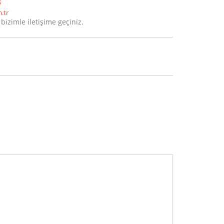
3
.tr
 bizimle iletişime geçiniz.