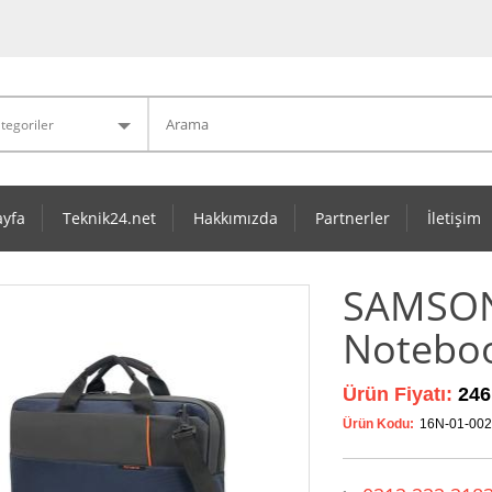
yfa
Teknik24.net
Hakkımızda
Partnerler
İletişim
SAMSONI
Noteboo
Ürün Fiyatı:
246
Ürün Kodu:
16N-01-00