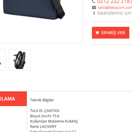
0212 222 218
satis@betacom.com
Siparişleriniz için
SİPARİŞ VER
KLAMA
Teknik Bilgiler
Türü EL ÇANTASI
Boyut (inch) 15.6
Kullanılan Malzeme KUMAŞ
Renk LACIVERT
Satış Garanti Süresi (ay) 12