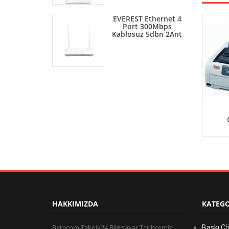
EVEREST Ethernet 4
Port 300Mbps
Kablosuz 5dbn 2Ant
HAKKIMIZDA
KATEGO
Betacom Teknik24 Bilgisayar Tarihçemiz
Baskı Ç