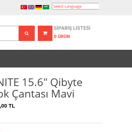
Powered by
Translate
SİPARİŞ LİSTESİ
0 ÜRÜN
TE 15.6" Qibyte
k Çantası Mavi
,00 TL
2