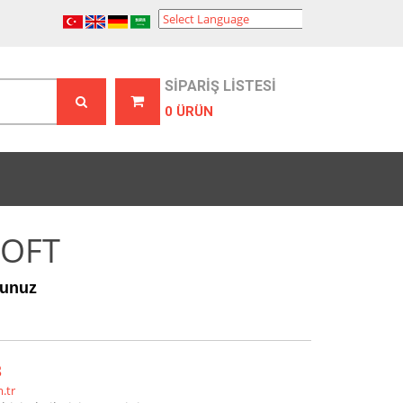
Powered by
Translate
SİPARİŞ LİSTESİ
0 ÜRÜN
OFT
unuz
3
.tr