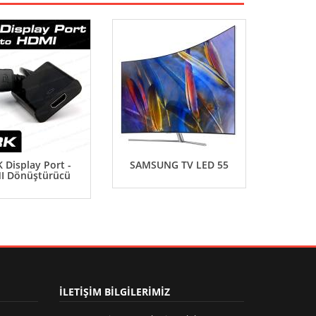
 Display Port -
SAMSUNG TV LED 55
ASUS B
I Dönüştürücü
İLETİŞİM BİLGİLERİMİZ