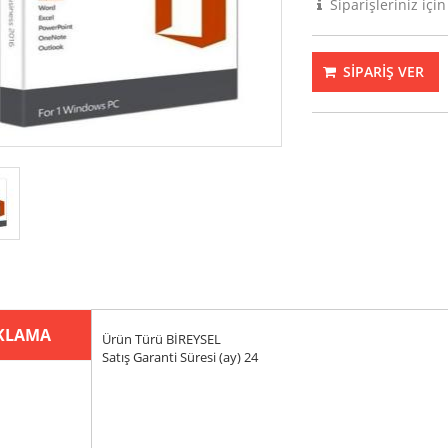
Siparişleriniz için
SİPARİŞ VER
KLAMA
Ürün Türü BİREYSEL
Satış Garanti Süresi (ay) 24