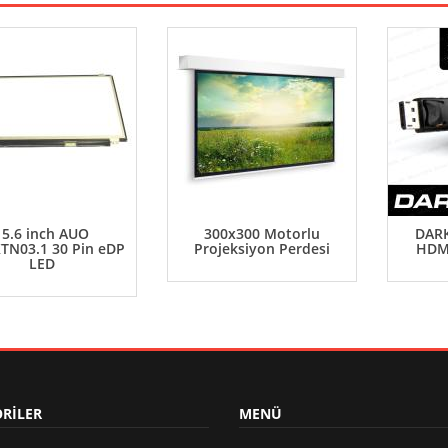
15.6 inch AUO
300x300 Motorlu
DARK
TN03.1 30 Pin eDP
Projeksiyon Perdesi
HDM
LED
RİLER
MENÜ