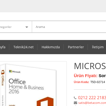
yfa
Teknik24.net
Hakkımızda
Partnerler
İletişim
MICROS
Ürün Fiyatı:
Sor
Ürün Kodu:
T5D-02714
0212 222 218
satis@betacom.com