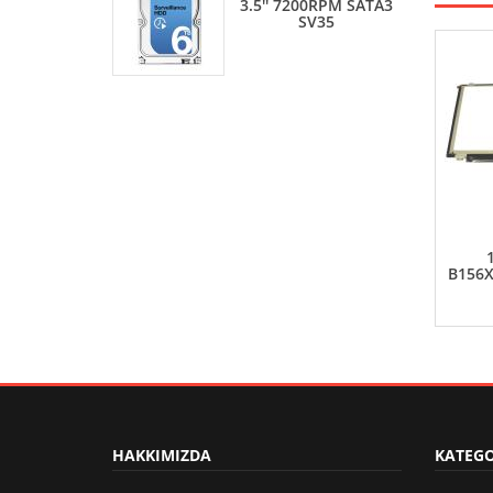
3.5'' 7200RPM SATA3
SV35
B156X
HAKKIMIZDA
KATEGO