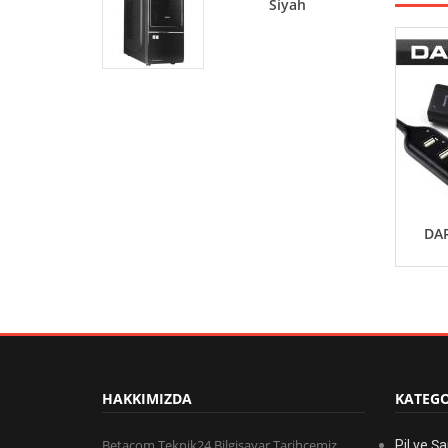
Siyah
DA
HAKKIMIZDA
KATEGO
Betacom Teknik24 Bilgisayar Tarihçemiz
Pil ve Şa