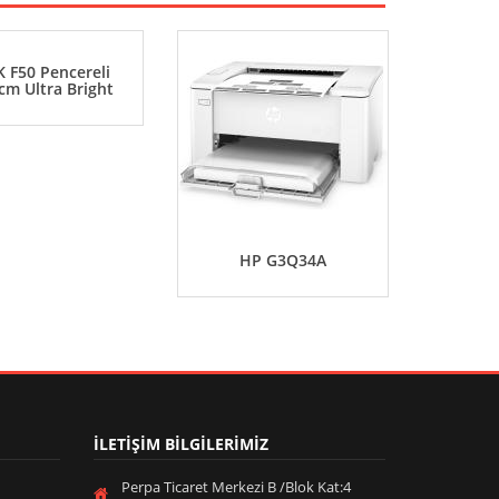
 F50 Pencereli
cm Ultra Bright
HP G3Q34A
QNAP
SERV
İLETİŞİM BİLGİLERİMİZ
Perpa Ticaret Merkezi B /Blok Kat:4