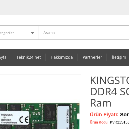
yfa
Teknik24.net
Hakkımızda
Partnerler
İletişim
KINGST
DDR4 S
Ram
Ürün Fiyatı:
Sor
Ürün Kodu:
KVR21S15D