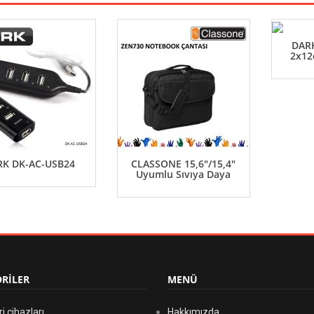
DARK
2x12
RK DK-AC-USB24
CLASSONE 15,6"/15,4"
Uyumlu Sıvıya Daya
RİLER
MENÜ
rj cihazları
Hakkımızda