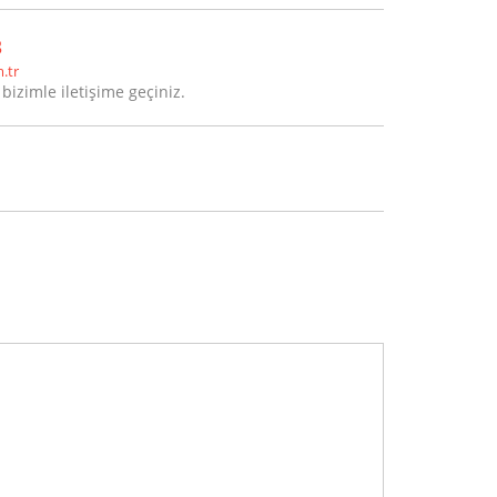
3
.tr
 bizimle iletişime geçiniz.