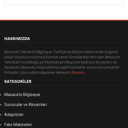
HAKKIMIZDA
Betacom Teknik24 Bilgisayar Tarihçemiz Bilişim sektöründe bugüne
kadar birçok kurulumsal hizmet veren firmalardan biri olan Betacom
Teknik24, kurulduğu yıl itibariyle profesyonel kadrosu ile yazılım ve
donanım alanında müşterilerine çeşitli hizmetler sunan kurumsal bir
firmadır. Uzun yıllara dayanan deneyim
Devamı
KATEGORİLER
Masaüstü Bilgisayar
Sunucular ve Aksamları
Adaptörler
Faks Makineleri