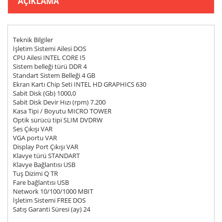
AÇIKLAMA
Teknik Bilgiler
İşletim Sistemi Ailesi DOS
CPU Ailesi INTEL CORE I5
Sistem belleği türü DDR 4
Standart Sistem Belleği 4 GB
Ekran Kartı Chip Seti INTEL HD GRAPHICS 630
Sabit Disk (Gb) 1000,0
Sabit Disk Devir Hızı (rpm) 7.200
Kasa Tipi / Boyutu MICRO TOWER
Optik sürücü tipi SLIM DVDRW
Ses Çıkışı VAR
VGA portu VAR
Display Port Çıkışı VAR
Klavye türü STANDART
Klavye Bağlantısı USB
Tuş Dizimi Q TR
Fare bağlantısı USB
Network 10/100/1000 MBIT
İşletim Sistemi FREE DOS
Satış Garanti Süresi (ay) 24