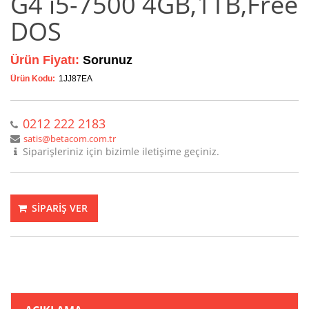
G4 i5-7500 4GB,1TB,Free
DOS
Ürün Fiyatı:
Sorunuz
Ürün Kodu:
1JJ87EA
0212 222 2183
satis@betacom.com.tr
Siparişleriniz için bizimle iletişime geçiniz.
SİPARİŞ VER