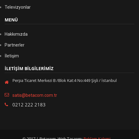
Televizyonlar
MENÜ
Hakkımızda
Partnerler
İletişim
İLETİŞİM BİLGİLERİMİZ
Perpa Ticaret Merkezi B /Blok Kat:4 No:449 Şişli / İstanbul
satis@betacom.com.tr
0212 222 2183
© 2017 | Betacom. Web Tasarım:
Reklam Kalemi