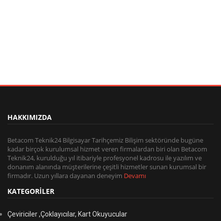
HAKKIMIZDA
Betacom Teknik24 Bilgisayar Tarihçemiz Bilişim sektöründe bugüne
kadar birçok kurulumsal hizmet veren firmalardan biri olan Betacom
Teknik24, kurulduğu yıl itibariyle profesyonel kadrosu ile yazılım ve
donanım alanında müşterilerine çeşitli hizmetler sunan kurumsal bir
firmadır. Uzun yıllara dayanan deneyim
Devamı
KATEGORİLER
Çeviriciler ,Çoklayıcılar, Kart Okuyucular