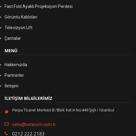
Fast Fold Ayaklı Projeksiyon Perdesi
Görüntü Kabloları
Televizyon Lift
Çantalar
MENÜ
Hakkımızda
Partnerler
İletişim
İLETİŞİM BİLGİLERİMİZ
Perpa Ticaret Merkezi B /Blok Kat:4 No:449 Şişli / İstanbul
satis@betacom.com.tr
0212 222 2183