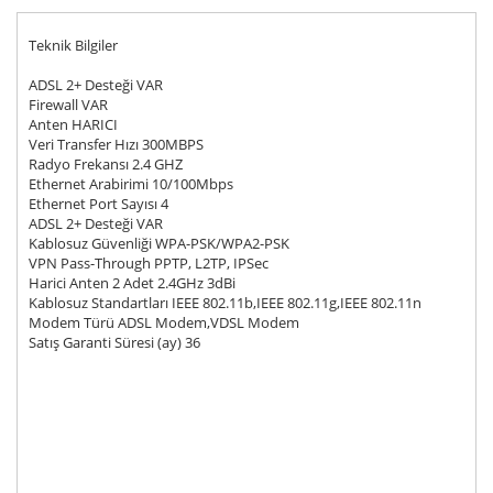
Teknik Bilgiler
ADSL 2+ Desteği VAR
Firewall VAR
Anten HARICI
Veri Transfer Hızı 300MBPS
Radyo Frekansı 2.4 GHZ
Ethernet Arabirimi 10/100Mbps
Ethernet Port Sayısı 4
ADSL 2+ Desteği VAR
Kablosuz Güvenliği WPA-PSK/WPA2-PSK
VPN Pass-Through PPTP, L2TP, IPSec
Harici Anten 2 Adet 2.4GHz 3dBi
Kablosuz Standartları IEEE 802.11b,IEEE 802.11g,IEEE 802.11n
Modem Türü ADSL Modem,VDSL Modem
Satış Garanti Süresi (ay) 36