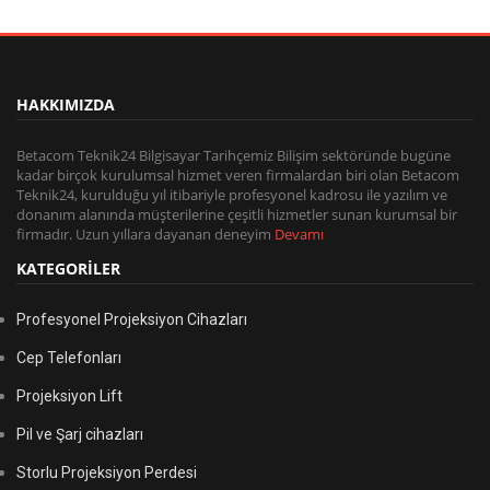
HAKKIMIZDA
Betacom Teknik24 Bilgisayar Tarihçemiz Bilişim sektöründe bugüne
kadar birçok kurulumsal hizmet veren firmalardan biri olan Betacom
Teknik24, kurulduğu yıl itibariyle profesyonel kadrosu ile yazılım ve
donanım alanında müşterilerine çeşitli hizmetler sunan kurumsal bir
firmadır. Uzun yıllara dayanan deneyim
Devamı
KATEGORİLER
Profesyonel Projeksiyon Cihazları
Cep Telefonları
Projeksiyon Lift
Pil ve Şarj cihazları
Storlu Projeksiyon Perdesi